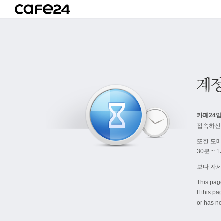
카페24입
접속하신
또한 도
30분 ~
보다 자
This pag
If this p
or has no