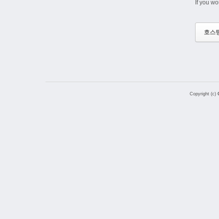
If you wo
호스
Copyright (c)